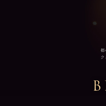
都
ク
B