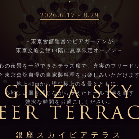
・
2026.6.17 - 8.29
－東京會舘運営のビアガーデンが
東京交通会館13階に夏季限定オープン－
心の夜景を一望できるテラス席で、充実のフリード
と東京會舘自慢の自家製料理をお楽しみいただけま
地上40mから望む極上の夜景とともに、
GINZA SKY
心地よい風を感じながら冷えたビールで喉を潤す
贅沢な時間をお過ごしください。
EER TERRA
銀座スカイビアテラス