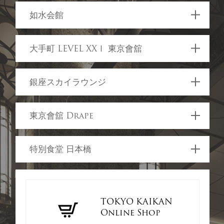
03-3215-2111 (代)
如水会館
東京都千代田区丸の内3-2-1
03-3261-1101 (代)
大手町 LEVEL XXⅠ 東京會舘
千代田区一ツ橋2-1-1
TOP
03-5255-1515 (代)
銀座スカイラウンジ
千代田区大手町2-2-2 アーバンネット
TOP
Restaurant
Banquet
大手町ビル21階
050-3187-8713
東京會舘 Drape
千代田区有楽町2-10-1 東京交通会館15階
Restaurant
Shop
WEDDING
TOP
050-3177-2770
特別食堂 日本橋
東京都千代田区有楽町 1-5-2 東宝日比谷プ
TOP
Banquet
Wedding
ロムナードビル 2階
Restaurant
Shop
03-3274-8495
中央区日本橋室町1-4-1 日本橋三越本店 本
Restaurant
TOKYO KAIKAN
館7階
TOP
Banquet
Online Shop