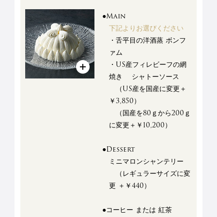
●Main
下記よりお選びください
・舌平目の洋酒蒸 ボンフ
ァム
・US産フィレビーフの網
焼き
シャトーソース
（US産を国産に変更＋
￥3,850）
（国産を80ｇから200ｇ
に変更＋￥10,200）
●Dessert
ミニマロンシャンテリー
（レギュラーサイズに変
更 ＋￥440）
●コーヒー または 紅茶