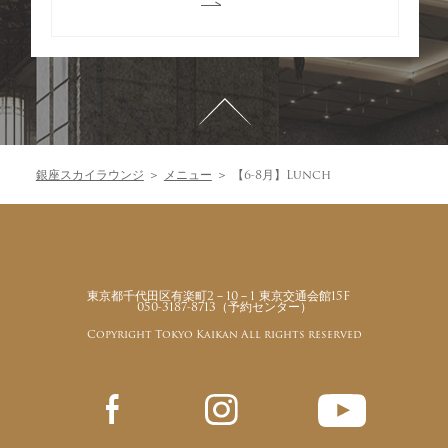
TOP
Restaurant
Restaurant
Banquet
銀座スカイラウンジ
＞
メニュー
＞
【6-8月】Lunch
東京都千代田区有楽町2－10－1 東京交通会館15F
050-3187-8713
（予約センター）
Copyright Tokyo Kaikan All rights reserved