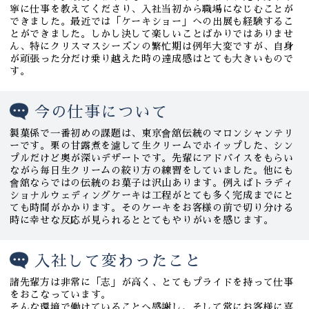
寧に仕事を教えてくださり、入社当初から職場になじむことが
できました。最近では「ケーキショー」への出展も経験するこ
とができました。しかし決して楽しいことばかりではありませ
ん、特にクリスマスシーズンの繁忙期は例年大変ですが、自身
が頑張った分だけ乗り越えた時の達成感はとても大きいもので
す。
今の仕事について
製菓係で一番初めの課題は、東京會舘伝統のマロンシャンテリ
ーです。栗の甘露煮を濾して生クリームでホイップした、シン
プルだけど奥が深いデザートです。先輩にアドバイスをもらい
ながら毎日生クリームの絞り方の練習をしていました。他にも
會舘ならではの伝統のお菓子は沢山あります。例えばトラディ
ショナルウェディングケーキは工程がとても多く完成までにと
ても時間がかかります。そのケーキをお客様の前で切り分ける
時に幸せな反応が見られるととてもやりがいを感じます。
入社して変わったこと
諸先輩方は非常に「志」が高く、とてもプライドを持って仕事
をおこなっています。
そんな環境で働けていることへ感謝し、そして常にお客様に喜