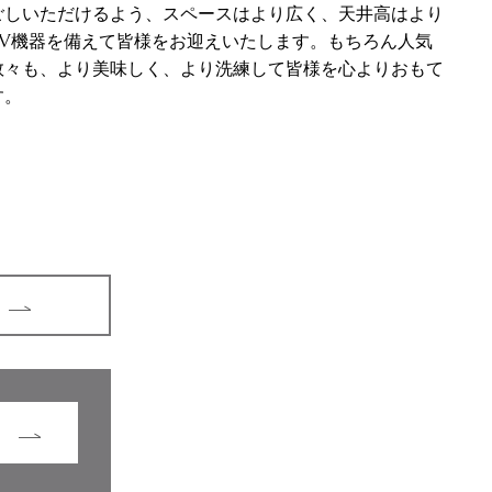
ごしいただけるよう、スペースはより広く、天井高はより
AV機器を備えて皆様をお迎えいたします。もちろん人気
数々も、より美味しく、より洗練して皆様を心よりおもて
す。
g