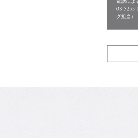
電話によ
03-5255-
グ担当）