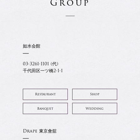
Group
如水会館
03-3261-1101 (代)
千代田区一ツ橋2-1-1
Restaurant
Shop
Banquet
Wedding
Drape 東京會舘