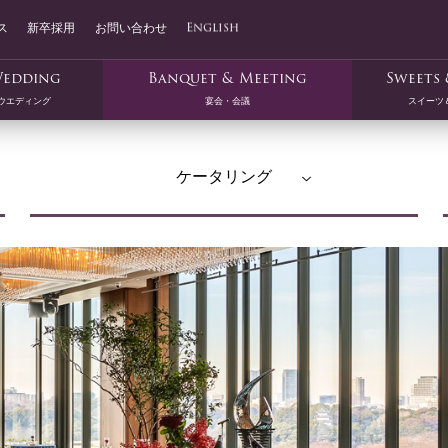
ス
新卒採用
お問い合わせ
English
edding
Banquet & Meeting
Sweets 
ウエディング
宴会・会議
スイーツ
ケータリング