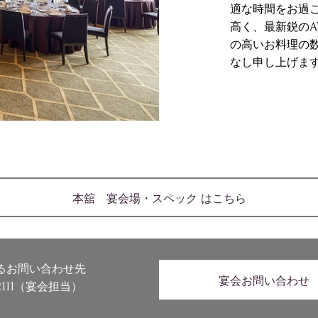
適な時間をお過
高く、最新鋭の
の高いお料理の
なし申し上げま
本舘 宴会場・スペック はこちら
Banquet & Meetin
るお問い合わせ先
宴会お問い合わせ
111
（宴会担当）