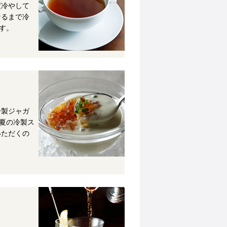
度冷やして
なるまで冷
す。
冷製ジャガ
る夏の冷製ス
いただくの