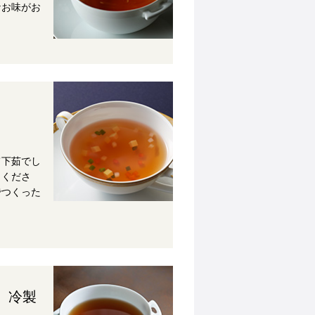
なお味がお
て下茹でし
りくださ
でつくった
 冷製