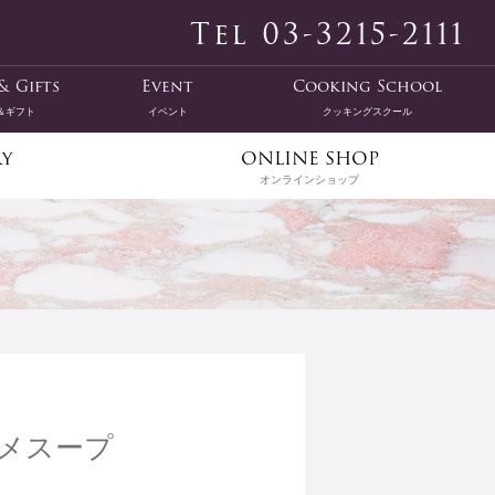
Tel 03-3215-2111
& Gifts
Event
Cooking School
＆ギフト
イベント
クッキングスクール
ry
ONLINE SHOP
オンラインショップ
メスープ