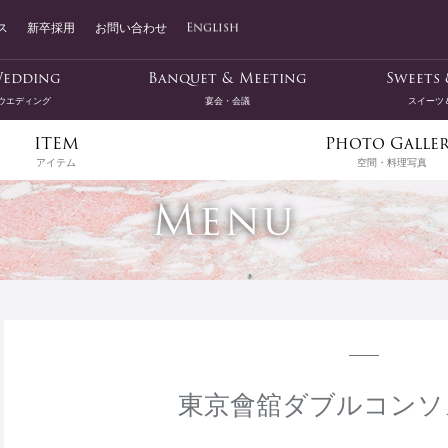
ス
新卒採用
お問い合わせ
English
edding
Banquet & Meeting
Sweets 
ウエディング
宴会・会議
スイーツ
ITEM
Photo Galle
アイテム
空間・料理写真
Menu
東京會舘ダブルコンソ