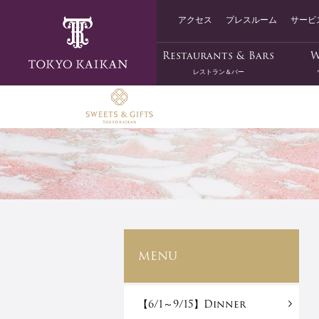
アクセス
プレスルーム
サービ
Restaurants & Bars
W
レストラン＆バー
MENU
【6/1～9/15】Dinner