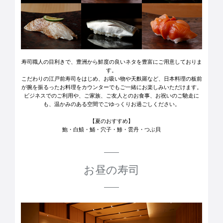
寿司職人の目利きで、豊洲から鮮度の良いネタを豊富にご用意しておりま
す。
こだわりの江戸前寿司をはじめ、お吸い物や天麩羅など、
日本料理の板前
が腕を振るったお料理をカウンターでもご一緒にお楽しみいただけます。
ビジネスでのご利用や、ご家族、ご友人とのお食事、お祝いのご馳走に
も、
温かみのある空間でごゆっくりお過ごしください。
【夏のおすすめ】
鮑・白鱚・鯒・穴子・鯵・雲丹・つぶ貝
お昼の寿司