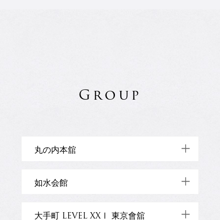
Group
丸の内本舘
03-3215-2111 (代)
如水会館
東京都千代田区丸の内3-2-1
03-3261-1101 (代)
大手町 LEVEL XXⅠ 東京會舘