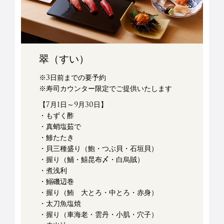
翠（すい）
※3日前までの要予約
※寿司カウンター限定でご提供いたします
【7月1日～9月30日】
・もずく酢
・真蛸塩茹で
・鯵たたき
・貝三種盛り（鮑・つぶ貝・石垣貝）
・握り（鯒・鱚昆布〆・白烏賊）
・煮浅利
・鰯磯辺巻
・握り（鮪 大とろ・中とろ・赤身）
・太刀魚塩焼
・握り（車海老・雲丹・小肌・穴子）