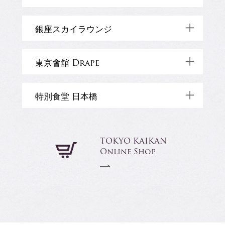
TOP
千代田区一ツ橋2-1-1
03-5255-1515 (代)
銀座スカイラウンジ
Restaurant
Banquet
TOP
千代田区大手町2-2-2 アーバンネット
大手町ビル21階
050-3187-8713
東京會舘 Drape
WEDDING
Restaurant
Shop
千代田区有楽町2-10-1 東京交通会館15階
TOP
050-3177-2770
特別食堂 日本橋
Banquet
Wedding
TOP
東京都千代田区有楽町 1-5-2
Restaurant
Shop
東宝日比谷プロムナードビル 2階
03-3274-8495
Restaurant
中央区日本橋室町1-4-1 日本橋三越本店
TOKYO KAIKAN
Banquet
TOP
Online Shop
本館7階
Restaurant
TOP
Restaurant
Banquet