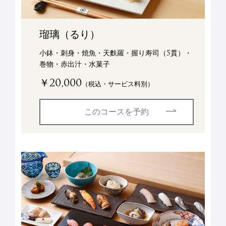
瑠璃（るり）
小鉢・刺身・焼魚・天麩羅・握り寿司（5貫）・
巻物・
赤出汁・水菓子
￥20,000
（税込・サービス料別）
このコースを予約