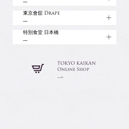
大手町ビル21階
050-3187-8713
東京會舘 Drape
WEDDING
Restaurant
Shop
千代田区有楽町2-10-1 東京交通会館15
TOP
階
050-3177-2770
特別食堂 日本橋
Banquet
Wedding
東京都千代田区有楽町 1-5-2
Restaurant
Shop
TOP
東宝日比谷プロムナードビル 2階
03-3274-8495
中央区日本橋室町1-4-1 日本橋三越本
Banquet
Restaurant
TOP
TOKYO KAIKAN
店 本館7階
Online Shop
Restaurant
TOP
Restaurant
Banquet