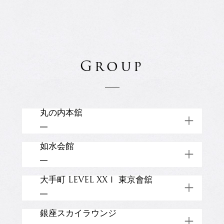
Group
丸の内本舘
03-3215-2111 (代)
如水会館
東京都千代田区丸の内3-2-1
03-3261-1101 (代)
大手町 LEVEL XXⅠ 東京會舘
TOP
千代田区一ツ橋2-1-1
03-5255-1515 (代)
銀座スカイラウンジ
Restaurant
Banquet
TOP
千代田区大手町2-2-2 アーバンネット