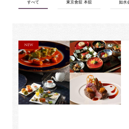
すべて
東京會舘 本舘
如水
NEW