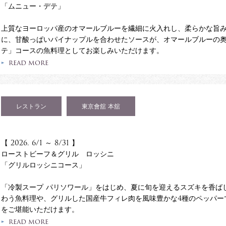
「ムニュー・デテ」
上質なヨーロッパ産のオマールブルーを繊細に火入れし、柔らかな旨
に、甘酸っぱいパイナップルを合わせたソースが、オマールブルーの
テ」コースの魚料理としてお楽しみいただけます。
READ MORE
レストラン
東京會舘 本舘
【 2026. 6/1 ～ 8/31 】
ローストビーフ＆グリル ロッシニ
「グリルロッシニコース」
「冷製スープ パリソワール」をはじめ、夏に旬を迎えるスズキを香ば
わう魚料理や、グリルした国産牛フィレ肉を風味豊かな4種のペッパー
をご堪能いただけます。
READ MORE