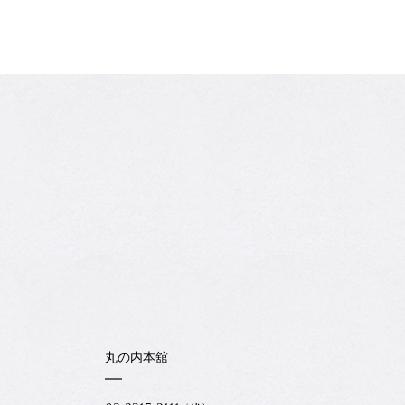
丸の内本舘