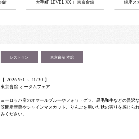
会館
大手町 LEVEL XXⅠ 東京會舘
銀座ス
レストラン
東京會舘 本舘
【 2026.9/1 ～ 11/30 】
東京會舘 オータムフェア
ヨーロッパ産のオマールブルーやフォワ・グラ、黒毛和牛などの贅沢
笠間産新栗やシャインマスカット、りんごを用いた秋の実りを感じら
みください。